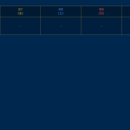
8/7
8/8
8/9
(金)
(土)
(日)
ー
ー
ー